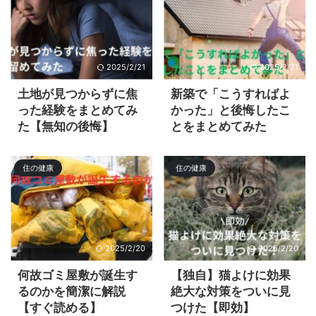
2025/2/21
2025/2/21
土地が見つからずに焦
新築で「こうすればよ
った経験をまとめてみ
かった」と後悔したこ
た【無知の後悔】
とをまとめてみた
住の健康
住の健康
2025/2/20
2025/2/20
何故ゴミ屋敷が誕生す
【独自】猫よけに効果
るのかを簡潔に解説
絶大な対策をついに見
【すぐ読める】
つけた【即効】