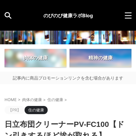
のびのび健康ラボBlog
肉体の健康
精神の健康
記事内に商品プロモーションリンクを含む場合があります
HOME
>
肉体の健康
>
住の健康
>
【PR】
住の健康
日立布団クリーナーPV-FC100【ド
ン引きするほど埃が取れる】