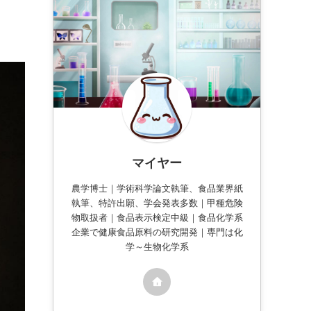
】
マイヤー
農学博士｜学術科学論文執筆、食品業界紙
執筆、特許出願、学会発表多数｜甲種危険
物取扱者｜食品表示検定中級｜食品化学系
企業で健康食品原料の研究開発｜専門は化
学～生物化学系