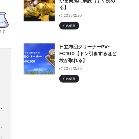
かを簡潔に解説【すぐ読め
る】
2025/2/20
住の健康
イヤー
日立布団クリーナーPV-
FC100【ドン引きするほど
埃が取れる】
2025/2/20
住の健康